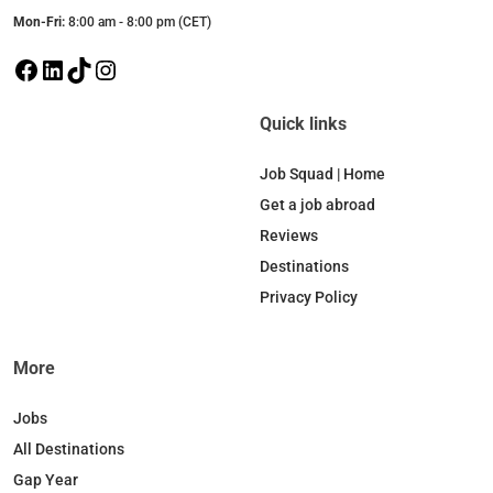
Mon-Fri:
8:00 am - 8:00 pm (CET)
F
L
T
I
a
i
i
n
c
n
k
s
Quick links
e
k
T
t
b
e
o
a
Job Squad | Home
o
d
k
g
Get a job abroad
o
I
r
Reviews
k
n
a
Destinations
m
Privacy Policy
More
Jobs
All Destinations
Gap Year