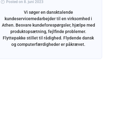
Posted on 8. juni 2023
Dansk ind
at sle
Vi søger en dansktalende
indhold
kundeservicemedarbejder til en virksomhed i
TikTok.
Athen. Besvare kundeforespørgsler, hjælpe med
produktopsætning, fejlfinde problemer.
Flyttepakke stillet til rådighed. Flydende dansk
og computerfærdigheder er påkrævet.