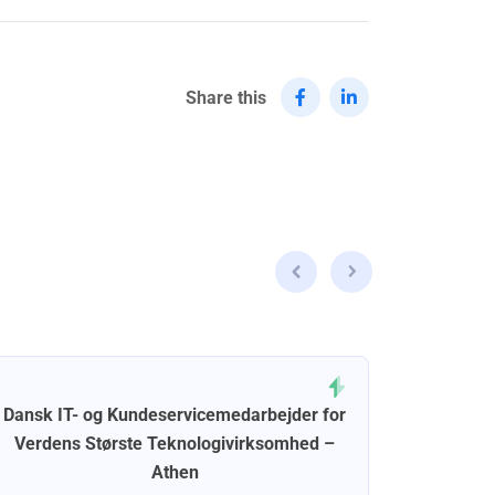
Share this
Dansk IT- og Kundeservicemedarbejder for
Dansk 
Verdens Største Teknologivirksomhed –
Athen
Posted o