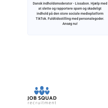
Dansk indholdsmoderator - Lissabon. Hjælp med
at slette og rapportere spam og skadeligt
indhold på den store sociale medieplatform
somhed i
TikTok. Fuldtidsstilling med personalegoder.
jælpe med
Ansøg nu!
emer.
ende dansk
ævet.