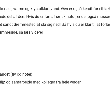
lsker sol, varme og krystalklart vand. Øen er også kendt for sit l
ede del af øen. Hvis du er fan af smuk natur, er der også masse
et sandt drømmested at slå sig ned! Så hvis du er klar til at forlad
hjemmeside, så læs videre!
landet (fly og hotel)
 miljø og samarbejde med kolleger fra hele verden