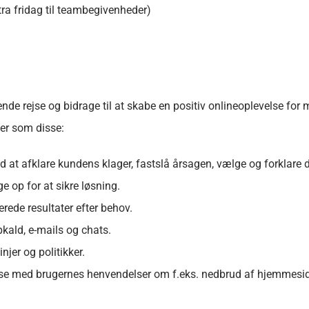
ra fridag til teambegivenheder)
ende rejse og bidrage til at skabe en positiv onlineoplevelse for 
ver som disse:
 at afklare kundens klager, fastslå årsagen, vælge og forklare d
e op for at sikre løsning.
rede resultater efter behov.
ald, e-mails og chats.
jer og politikker.
else med brugernes henvendelser om f.eks. nedbrud af hjemmesi