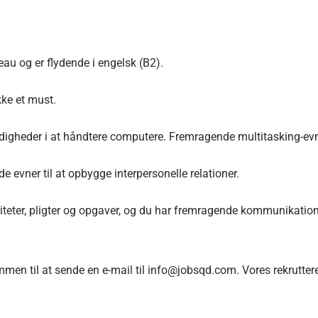
au og er flydende i engelsk (B2).
kke et must.
digheder i at håndtere computere. Fremragende multitasking-evn
vner til at opbygge interpersonelle relationer.
oriteter, pligter og opgaver, og du har fremragende kommunikatio
ommen til at sende en e-mail til info@jobsqd.com. Vores rekruttere