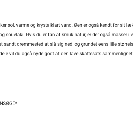
sker sol, varme og krystalklart vand. Øen er også kendt for sit læ
ouvlaki. Hvis du er fan af smuk natur, er der også masser i ve
er et sandt drømmested at slå sig ned, og grundet øens lille stør
fordele vil du også nyde godt af den lave skattesats sammenlign
ANSØGE*