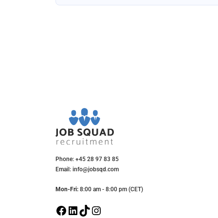
ævet.
Phone: +45 28 97 83 85
Email: info@jobsqd.com
Mon-Fri:
8:00 am - 8:00 pm (CET)
F
L
T
I