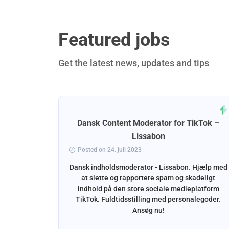
Featured jobs
Get the latest news, updates and tips
ejder for
Dansk Content Moderator for TikTok –
omhed –
Lissabon
Posted on 24. juli 2023
Dansk indholdsmoderator - Lissabon. Hjælp med
at slette og rapportere spam og skadeligt
indhold på den store sociale medieplatform
somhed i
TikTok. Fuldtidsstilling med personalegoder.
jælpe med
Ansøg nu!
emer.
ende dansk