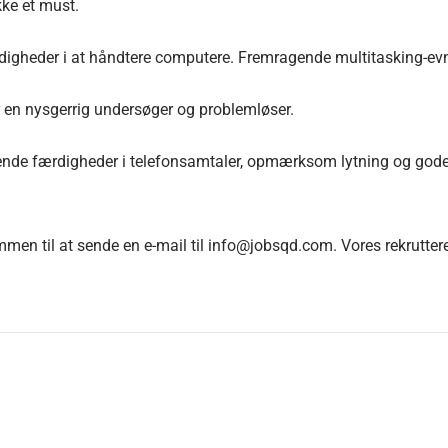
kke et must.
digheder i at håndtere computere. Fremragende multitasking-evn
er en nysgerrig undersøger og problemløser.
 færdigheder i telefonsamtaler, opmærksom lytning og gode skr
ommen til at sende en e-mail til info@jobsqd.com. Vores rekruttere