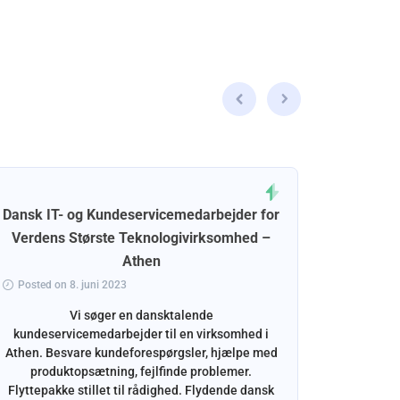
Dansk IT- og Kundeservicemedarbejder for
Dansk 
Verdens Største Teknologivirksomhed –
Athen
Posted o
Posted on 8. juni 2023
Dansk ind
at sle
Vi søger en dansktalende
indhold
kundeservicemedarbejder til en virksomhed i
TikTok.
Athen. Besvare kundeforespørgsler, hjælpe med
produktopsætning, fejlfinde problemer.
Flyttepakke stillet til rådighed. Flydende dansk