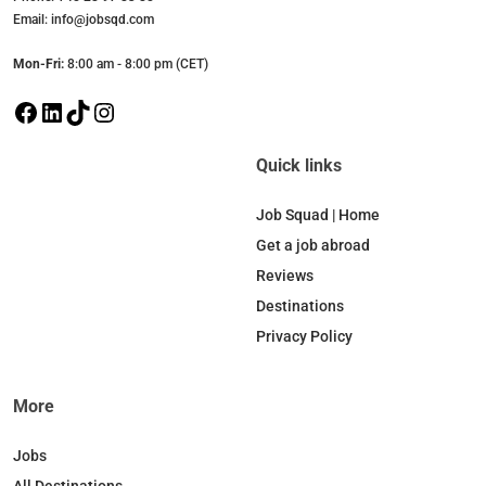
Email: info@jobsqd.com
Mon-Fri:
8:00 am - 8:00 pm (CET)
F
L
T
I
a
i
i
n
c
n
k
s
Quick links
e
k
T
t
b
e
o
a
Job Squad | Home
o
d
k
g
Get a job abroad
o
I
r
Reviews
k
n
a
Destinations
m
Privacy Policy
More
Jobs
All Destinations