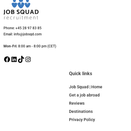
Phone: +45 28 97 83 85
Email: info@jobsqd.com
Mon-Fri:
8:00 am - 8:00 pm (CET)
F
L
T
I
a
i
i
n
c
n
k
s
Quick links
e
k
T
t
b
e
o
a
Job Squad | Home
o
d
k
g
Get a job abroad
o
I
r
Reviews
k
n
a
Destinations
m
Privacy Policy