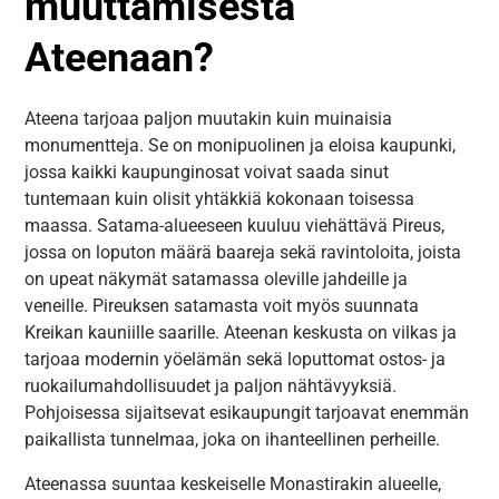
muuttamisesta
Ateenaan?
Ateena tarjoaa paljon muutakin kuin muinaisia
monumentteja. Se on monipuolinen ja eloisa kaupunki,
jossa kaikki kaupunginosat voivat saada sinut
tuntemaan kuin olisit yhtäkkiä kokonaan toisessa
maassa. Satama-alueeseen kuuluu viehättävä Pireus,
jossa on loputon määrä baareja sekä ravintoloita, joista
on upeat näkymät satamassa oleville jahdeille ja
veneille. Pireuksen satamasta voit myös suunnata
Kreikan kauniille saarille. Ateenan keskusta on vilkas ja
tarjoaa modernin yöelämän sekä loputtomat ostos- ja
ruokailumahdollisuudet ja paljon nähtävyyksiä.
Pohjoisessa sijaitsevat esikaupungit tarjoavat enemmän
paikallista tunnelmaa, joka on ihanteellinen perheille.
Ateenassa suuntaa keskeiselle Monastirakin alueelle,