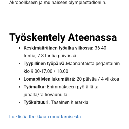
Akropolikseen ja muinaiseen olympiastadioniin.
Työskentely Ateenassa
Keskimääräinen
työaika viikossa:
36-40
tuntia, 7-8 tuntia päivässä
Tyypillinen työpäivä:
Maanantaista perjantaihin
klo 9.00-17.00 / 18.00
Lomapäivien lukumäärä:
20 päivää / 4 viikkoa
Työmatka:
Enimmäkseen pyörällä tai
junalla/raitiovaunulla
Työkulttuuri:
Tasainen hierarkia
Lue lisää Kreikkaan muuttamisesta