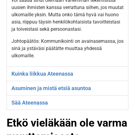
voi saada sinut olemaan vähemmän tekemisissä
uusien ihmisten kanssa verrattuna siihen, jos muutat
ulkomaille yksin. Mutta onko tämä hyvä vai huono
asia, riippuu täysin henkilökohtaisista tavoitteistasi
ja toiveistasi sekä persoonastasi.
Johtopäätös: Kommunikointi on avainasemassa, jos
sinä ja ystäväsi päätätte muuttaa yhdessä
ulkomaille.
Kuinka liikkua Ateenassa
Asuminen ja mistä etsiä asuntoa
Sää Ateenassa
Etkö vieläkään ole varma