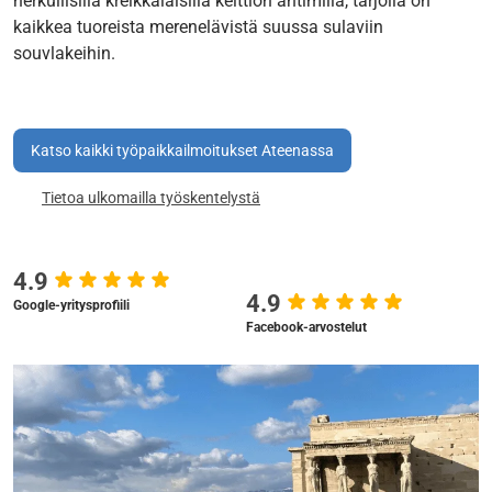
herkullisilla kreikkalaisilla keittiön antimilla, tarjolla on
kaikkea tuoreista merenelävistä suussa sulaviin
souvlakeihin.
Katso kaikki työpaikkailmoitukset Ateenassa
Tietoa ulkomailla työskentelystä
4.9
4.9
Google-yritysprofiili
Facebook-arvostelut