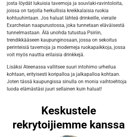
josta löydät lukuisia tavernoja ja souvlaki-ravintoloita,
joissa on tarjolla herkullisia kreikkalaisia ruokia
kohtuuhintaan. Jos haluat lähteä drinkeille, vieraile
Exarcheian naapurustossa, joka tunnetaan eläväisestä
tunnelmastaan. Älä unohda tutustua Psiriin,
trendikkääseen kaupunginosaan, jossa on sekoitus
perinteisiä tavernoja ja moderneja ruokapaikkoja, jossa
voit myös nauttia erilaisia drinkkejä.
Lisäksi Ateenassa vallitsee suuri intohimo urheilua
kohtaan, erityisesti koripalloa ja jalkapalloa kohtaan.
Joten tässä kaupungissa sinulla on monia vaihtoehtoja
luoda elämästäsi juuri sellainen kuin haluat!
Keskustele
rekrytoijiemme kanssa