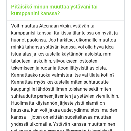
Pitäisikö minun muuttaa ystäväni tai
kumppanini kanssa?
Voit muuttaa Ateenaan yksin, ystävän tai
kumppanisi kanssa. Kaikissa tilanteissa on hyvät ja
huonot puolensa. Jos harkitset ulkomaille muuttoa
minkä tahansa ystävän kanssa, voi olla hyvä idea
istua alas ja keskustella käytännön asioista, mm.
talouteen, laskuihin, siivoukseen, ostosten
tekemiseen ja ruoanlaittoon liittyvistä asioista.
Kannattaako ruoka valmistaa itse vai tilata kotiin?
Kannattaa myös keskustella miten suhtaudutte
kaupungille lähdöstä ilman toisianne sekä miten
suhtaudutte perheenjäsenten ja ystävien vierailuihin.
Huolimatta käytännön järjestelyistä elämä on
hauskaa, kun voit jakaa uudet ydinmuistosi muiden
kanssa – joten on erittäin suositeltavaa muuttaa
yhdessä ulkomaille. Ystävän kanssa muuttaminen