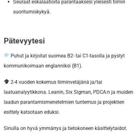
Seuraat eskalaatioita parantaaksesi yleisesti tiimin
suoritumiskykyä.
Pätevyytesi
Puhut ja kirjoitat suomea B2- tai C1-tasolla ja pystyt
kommunikoimaan englanniksi (B1).
2-4 vuoden kokemus tiiminvetäjänä ja/tai
laatuanalyytikkona. Leanin, Six Sigman, PDCA:n ja muiden
laadun parantamismenetelmien tuntemus ja projektien
esittely katsotaan eduksi.
Sinulla on hyvä ymmärrys ja tietokoneen käsittelytaidot.