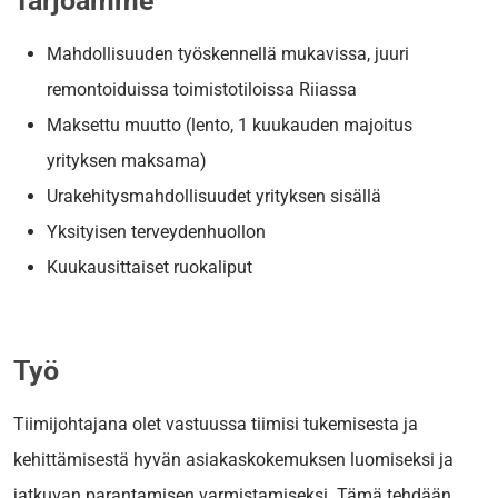
Tarjoamme
Mahdollisuuden työskennellä mukavissa, juuri
remontoiduissa toimistotiloissa Riiassa
Maksettu muutto (lento, 1 kuukauden majoitus
yrityksen maksama)
Urakehitysmahdollisuudet yrityksen sisällä
Yksityisen terveydenhuollon
Kuukausittaiset ruokaliput
Työ
Tiimijohtajana olet vastuussa tiimisi tukemisesta ja
kehittämisestä hyvän asiakaskokemuksen luomiseksi ja
jatkuvan parantamisen varmistamiseksi. Tämä tehdään