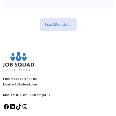
Load More Jobs
Phone: +45 28 97 83 85
Email: info@jobsqd.com
Mon-Fri:
8:00 am - 8:00 pm (CET)
F
L
T
I
a
i
i
n