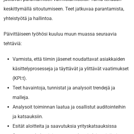
keskittymällä sitoutumiseen. Teet jatkuvaa parantamista,
yhteistyötä ja hallintoa.
Päivittäiseen työhösi kuuluu muun muassa seuraavia
tehtäviä:
Varmista, että tiimin jäsenet noudattavat asiakkaiden
käsittelyprosesseja ja täyttävät ja ylittävät vaatimukset
(KPI:t).
Teet havaintoja, tunnistat ja analysoit trendejä ja
malleja.
Analysoit toiminnan laatua ja osallistut auditointeihin
ja katsauksiin.
Esität aloitteita ja saavutuksia yrityskatsauksissa