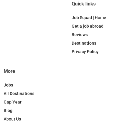
c
n
k
s
Quick links
e
k
T
t
b
e
o
a
Job Squad | Home
o
d
k
g
Get a job abroad
o
I
r
Reviews
k
n
a
Destinations
m
Privacy Policy
More
Jobs
All Destinations
Gap Year
Blog
About Us