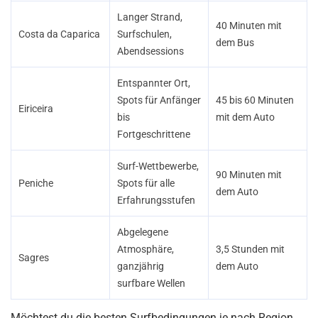
Langer Strand,
40 Minuten mit
Costa da Caparica
Surfschulen,
dem Bus
Abendsessions
Entspannter Ort,
Spots für Anfänger
45 bis 60 Minuten
Eiriceira
bis
mit dem Auto
Fortgeschrittene
Surf-Wettbewerbe,
90 Minuten mit
Peniche
Spots für alle
dem Auto
Erfahrungsstufen
Abgelegene
Atmosphäre,
3,5 Stunden mit
Sagres
ganzjährig
dem Auto
surfbare Wellen
Möchtest du die besten Surfbedingungen je nach Region