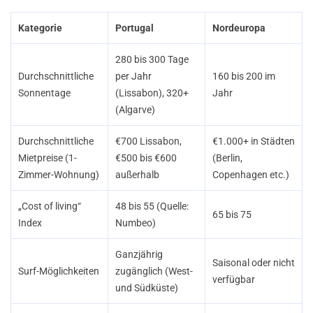
Kategorie
Portugal
Nordeuropa
280 bis 300 Tage
Durchschnittliche
per Jahr
160 bis 200 im
Sonnentage
(Lissabon), 320+
Jahr
(Algarve)
Durchschnittliche
€700 Lissabon,
€1.000+ in Städten
Mietpreise (1-
€500 bis €600
(Berlin,
Zimmer-Wohnung)
außerhalb
Copenhagen etc.)
„Cost of living“
48 bis 55 (Quelle:
65 bis 75
Index
Numbeo)
Ganzjährig
Saisonal oder nicht
Surf-Möglichkeiten
zugänglich (West-
verfügbar
und Südküste)