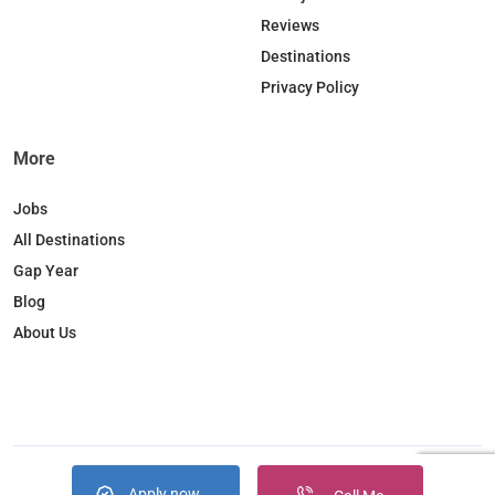
o
I
r
Reviews
k
n
a
Destinations
m
Privacy Policy
More
Jobs
All Destinations
Gap Year
Blog
About Us
Apply now
Copyright © 2026. JobBox all right reserved