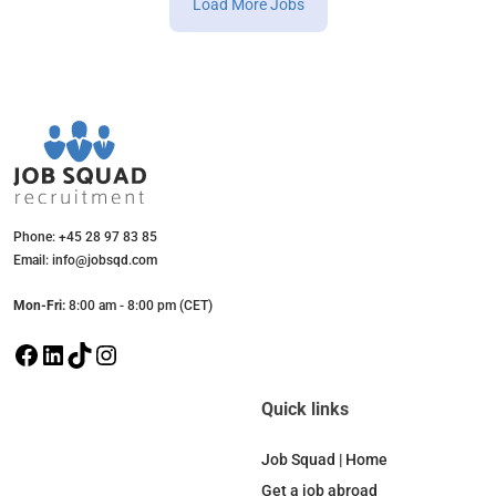
Load More Jobs
Phone: +45 28 97 83 85
Email: info@jobsqd.com
Mon-Fri:
8:00 am - 8:00 pm (CET)
F
L
T
I
a
i
i
n
c
n
k
s
Quick links
e
k
T
t
b
e
o
a
Job Squad | Home
o
d
k
g
Get a job abroad