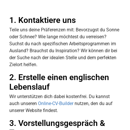
1. Kontaktiere uns
Teile uns deine Präferenzen mit: Bevorzugst du Sonne
oder Schnee? Wie lange möchtest du verreisen?
Suchst du nach spezifischen Arbeitsprogrammen im
Ausland? Brauchst du Inspiration? Wir können dir bei
der Suche nach der idealen Stelle und dem perfekten
Zielort helfen.
2. Erstelle einen englischen
Lebenslauf
Wir unterstützen dich dabei kostenfrei. Du kannst
auch unseren
Online-CV-Builder
nutzen, den du auf
unserer Website findest.
3. Vorstellungsgespräch &