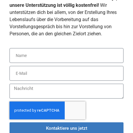
unsere Unterstützung ist völlig kostenfrei!
Wir
unterstützen dich bei allem, von der Erstellung Ihres
Lebenslaufs über die Vorbereitung auf das
Vorstellungsgespräch bis hin zur Vorstellung von
Personen, die an den gleichen Zielort ziehen.
Kontaktiere uns jetzt