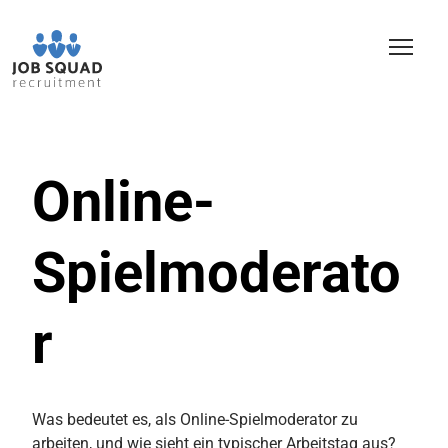
Online-
Spielmoderato
r
Was bedeutet es, als Online-Spielmoderator zu
arbeiten, und wie sieht ein typischer Arbeitstag aus?