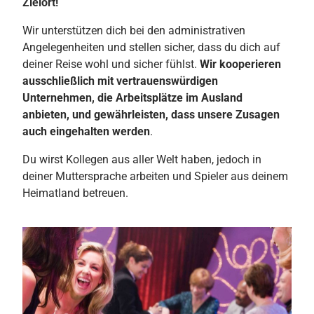
Zielort!
Wir unterstützen dich bei den administrativen
Angelegenheiten und stellen sicher, dass du dich auf
deiner Reise wohl und sicher fühlst.
Wir kooperieren
ausschließlich mit vertrauenswürdigen
Unternehmen, die Arbeitsplätze im Ausland
anbieten, und gewährleisten, dass unsere Zusagen
auch eingehalten werden
.
Du wirst Kollegen aus aller Welt haben, jedoch in
deiner Muttersprache arbeiten und Spieler aus deinem
Heimatland betreuen.