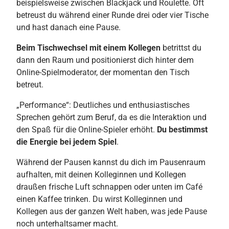
beispielsweise zwischen Blackjack und Roulette. Oft
betreust du während einer Runde drei oder vier Tische
und hast danach eine Pause.
Beim Tischwechsel mit einem Kollegen
betrittst du
dann den Raum und positionierst dich hinter dem
Online-Spielmoderator, der momentan den Tisch
betreut.
„Performance“: Deutliches und enthusiastisches
Sprechen gehört zum Beruf, da es die Interaktion und
den Spaß für die Online-Spieler erhöht.
Du bestimmst
die Energie bei jedem Spiel
.
Während der Pausen kannst du dich im Pausenraum
aufhalten, mit deinen Kolleginnen und Kollegen
draußen frische Luft schnappen oder unten im Café
einen Kaffee trinken. Du wirst Kolleginnen und
Kollegen aus der ganzen Welt haben, was jede Pause
noch unterhaltsamer macht.