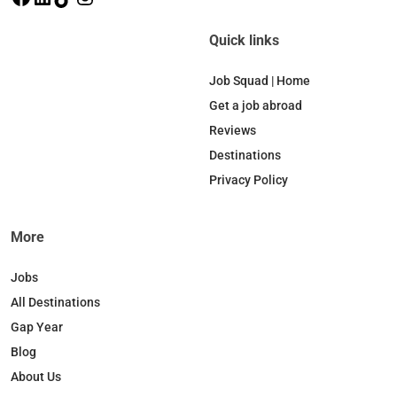
a
i
i
n
c
n
k
s
Quick links
e
k
T
t
b
e
o
a
Job Squad | Home
o
d
k
g
Get a job abroad
o
I
r
Reviews
k
n
a
Destinations
m
Privacy Policy
More
Jobs
All Destinations
Gap Year
Blog
About Us