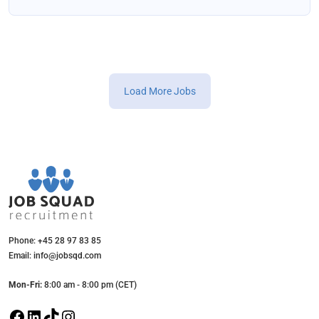
Load More Jobs
Phone: +45 28 97 83 85
Email: info@jobsqd.com
Mon-Fri:
8:00 am - 8:00 pm (CET)
F
L
T
I