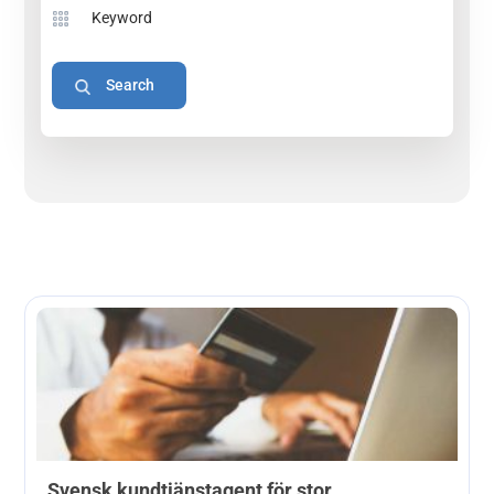
Svensk kundtjänstagent för stor