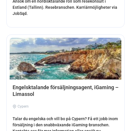
Ansök om en nordisktalande roll som resekonsult i
Estland (Tallinn). Resebranschen. Karriärmöjligheter via
JobSqd.
Engelsktalande försäljningsagent, iGaming –
Limassol
Cypern
Talar du engelska och vill bo på Cypern? Få ett jobb inom
försäljning i den snabbväxande iGaming-branschen.
Kontakta oss för mer information eller ansök nu.