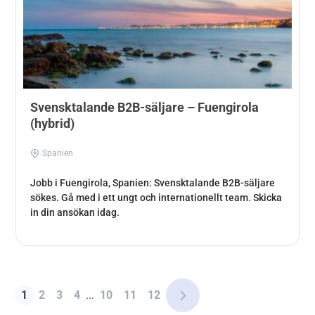
Svensktalande B2B-säljare – Fuengirola
(hybrid)
Spanien
Jobb i Fuengirola, Spanien: Svensktalande B2B-säljare
sökes. Gå med i ett ungt och internationellt team. Skicka
in din ansökan idag.
1
2
3
4
...
10
11
12