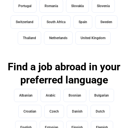
Portugal
Romania
Slovakia
Slovenia
Switzerland
South Africa
Spain
Sweden
Thailand
Netherlands
United Kingdom
Find a job abroad in your
preferred language
Albanian
Arabic
Bosnian
Bulgarian
Croatian
Czech
Danish
Dutch
English
Estonian
Finnish
Flemish