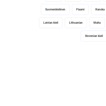
Suomenkielinen
Flaami
Ranska
Latvian kieli
Lithuanian
Malta
Slovenian kieli
FAQ
Miten löydän työpaikan ulkomailta?
Mitä töitä ulkomailla voi tehdä?
Missä maissa voin saada työpaikan ulkomai