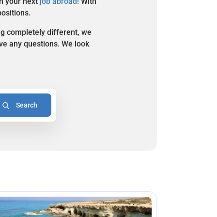
in your next
job abroad!
With
positions.
ng completely different, we
have any questions. We look