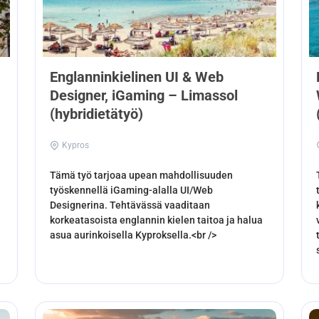
Englanninkielinen UI & Web
Designer, iGaming – Limassol
(hybridietätyö)
Kypros
Tämä työ tarjoaa upean mahdollisuuden
työskennellä iGaming-alalla UI/Web
Designerina. Tehtävässä vaaditaan
korkeatasoista englannin kielen taitoa ja halua
asua aurinkoisella Kyproksella.<br />