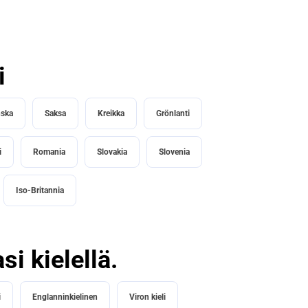
i
ska
Saksa
Kreikka
Grönlanti
i
Romania
Slovakia
Slovenia
Iso-Britannia
i kielellä.
i
Englanninkielinen
Viron kieli