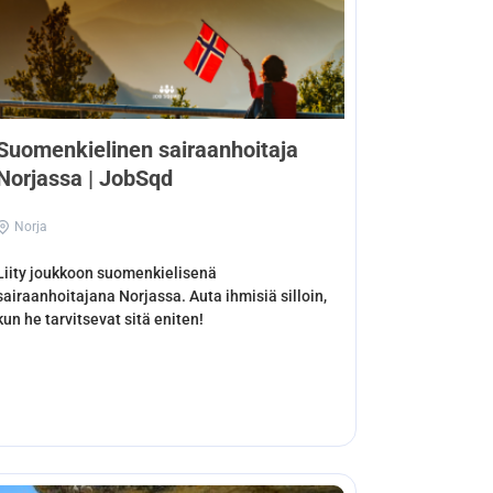
Suomenkielinen sairaanhoitaja
Norjassa | JobSqd
Norja
Liity joukkoon suomenkielisenä
sairaanhoitajana Norjassa. Auta ihmisiä silloin,
kun he tarvitsevat sitä eniten!