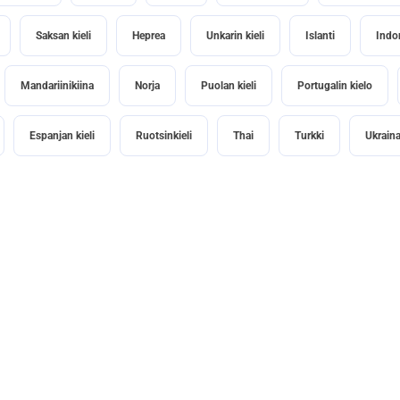
Saksan kieli
Heprea
Unkarin kieli
Islanti
Indo
Mandariinikiina
Norja
Puolan kieli
Portugalin kielo
Espanjan kieli
Ruotsinkieli
Thai
Turkki
Ukrain
lta?