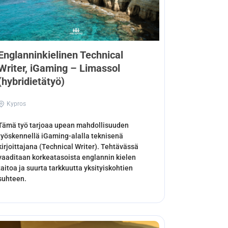
Englanninkielinen Technical
Writer, iGaming – Limassol
(hybridietätyö)
Kypros
Tämä työ tarjoaa upean mahdollisuuden
työskennellä iGaming-alalla teknisenä
kirjoittajana (Technical Writer). Tehtävässä
vaaditaan korkeatasoista englannin kielen
taitoa ja suurta tarkkuutta yksityiskohtien
suhteen.