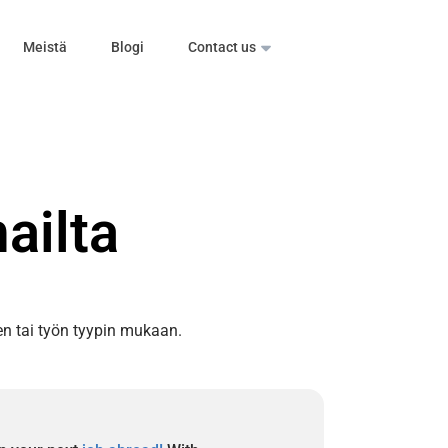
Meistä
Blogi
Contact us
ailta
len tai työn tyypin mukaan.