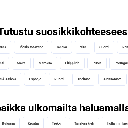
Tutustu suosikkikohteesees
pros
Tšekin tasavalta
Tanska
Viro
Suomi
Ran
nti
Malta
Marokko
Filippiinit
Puola
Portugal
elä-Afrikka
Espanja
Ruotsi
Thaimaa
Alankomaat
aikka ulkomailta haluamallas
Bulgaria
Kroatia
Tšekki
Tanskan kieli
Hollannin kiel