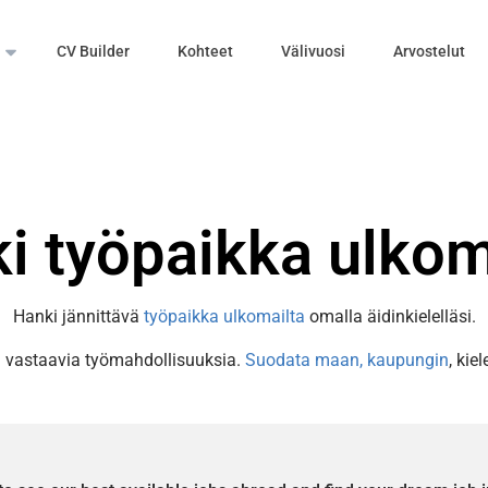
CV Builder
Kohteet
Välivuosi
Arvostelut
i työpaikka ulkom
Hanki jännittävä
työpaikka ulkomailta
omalla äidinkielelläsi.
i vastaavia työmahdollisuuksia.
Suodata maan,
kaupungin
, kie