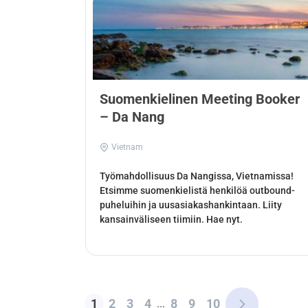
Suomenkielinen Meeting Booker
– Da Nang
Vietnam
Työmahdollisuus Da Nangissa, Vietnamissa!
Etsimme suomenkielistä henkilöä outbound-
puheluihin ja uusasiakashankintaan. Liity
kansainväliseen tiimiin. Hae nyt.
1
2
3
4
8
9
10
...